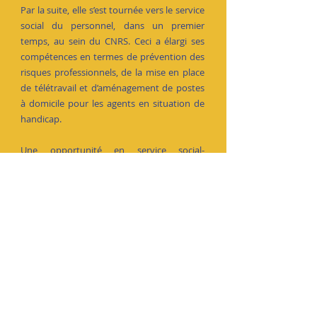
Par la suite, elle s’est tournée vers le service
social du personnel, dans un premier
temps, au sein du CNRS. Ceci a élargi ses
compétences en termes de prévention des
risques professionnels, de la mise en place
de télétravail et d’aménagement de postes
à domicile pour les agents en situation de
handicap.
Une opportunité en service social-
interentreprises s’est présentée, dans un
deuxième temps.
Le fait d’avoir exercé en entreprises durant
2 ans a été, en quelque sorte, une
révélation. Les missions qui s’y rattachent
l’animent pleinement. Les domaines
d’intervention sont multiples et en
perpétuelle évolution.